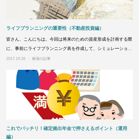
ライフプランニングの重要性（不動産投資編）
皆さん、こんにちは。今回は将来のための資産形成を計画する際
に、事前にライフプランニング表を作成して、シミュレーション
をすることの重要性に
2017.10.26
橋場の記事
これでバッチリ！確定拠出年金で押さえるポイント（運用
編）