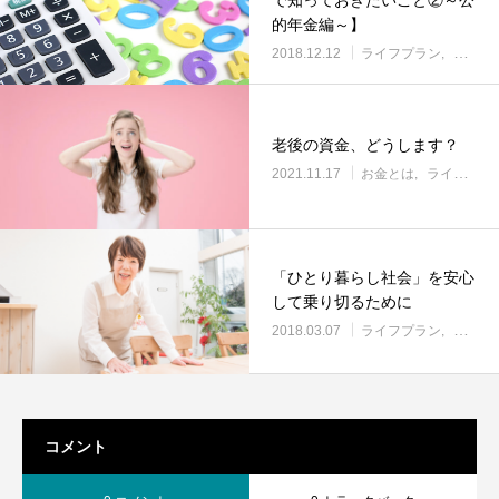
的年金編～】
2018.12.12
ライフプラン
人生10
老後の資金、どうします？
2021.11.17
お金とは
ライフプラン
「ひとり暮らし社会」を安心
して乗り切るために
2018.03.07
ライフプラン
橋場の
コメント